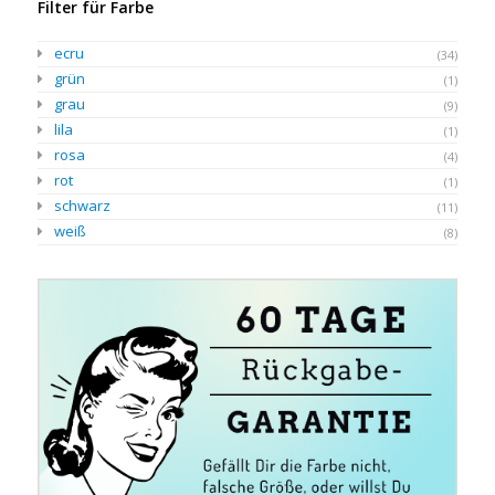
Filter für Farbe
ecru
(34)
grün
(1)
grau
(9)
lila
(1)
rosa
(4)
rot
(1)
schwarz
(11)
weiß
(8)