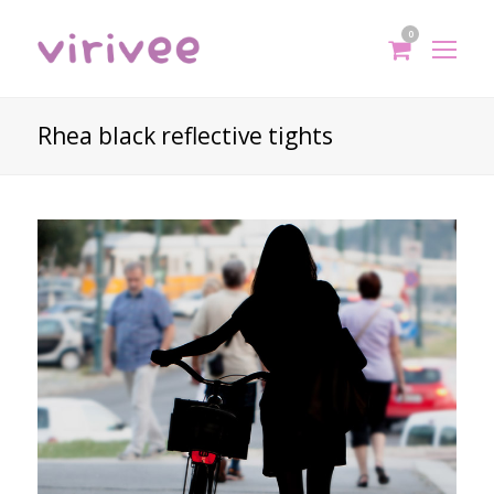
0
shoppi
Op
cart
Mo
Me
Rhea black reflective tights