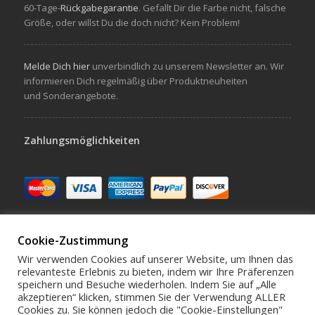
60-Tage-
Rückgabegarantie
. Gefallt Dir die Farbe nicht, falsche
Größe, oder willst Du die doch nicht? Kein Problem!
Melde Dich hier
unverbindlich zu unserem Newsletter an. Wir
informieren Dich regelmäßig über Produktneuheiten
und Sonderangebote.
Zahlungsmöglichkeiten
Cookie-Zustimmung
Wir verwenden Cookies auf unserer Website, um Ihnen das
relevanteste Erlebnis zu bieten, indem wir Ihre Präferenzen
speichern und Besuche wiederholen. Indem Sie auf „Alle
Schreibe uns hello@virivee.de
akzeptieren“ klicken, stimmen Sie der Verwendung ALLER
Cookies zu. Sie können jedoch die "Cookie-Einstellungen"