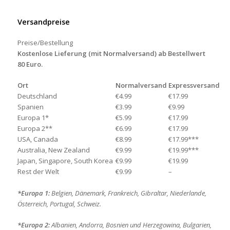
Versandpreise
Preise/Bestellung
Kostenlose Lieferung (mit Normalversand) ab Bestellwert
80 Euro.
Ort
Normalversand
Expressversand
Deutschland
€4.99
€17.99
Spanien
€3.99
€9.99
Europa 1*
€5.99
€17.99
Europa 2**
€6.99
€17.99
USA, Canada
€8.99
€17.99***
Australia, New Zealand
€9.99
€19.99***
Japan, Singapore, South Korea
€9.99
€19.99
Rest der Welt
€9.99
–
*Europa 1:
Belgien, Dänemark, Frankreich, Gibraltar, Niederlande,
Österreich, Portugal, Schweiz.
*Europa 2:
Albanien, Andorra, Bosnien und Herzegowina, Bulgarien,