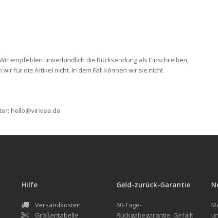
ir empfehlen unverbindlich die Rücksendung als Einschreiben,
 für die Artikel nicht. In dem Fall können wir sie nicht
ter: hello@virivee.de
Hilfe
Geld-zurück-Garantie
N
Versandkosten
60-Tage-
Me
Größentabelle
Rückgabegarantie. Gefallt
un