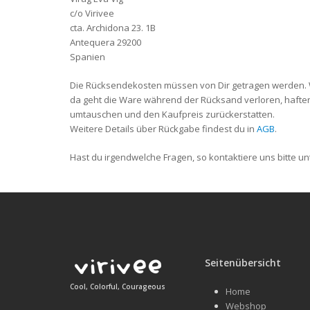
c/o Virivee
cta. Archidona 23. 1B
Antequera 29200
Spanien
Die Rücksendekosten müssen von Dir getragen werden. W
da geht die Ware während der Rücksand verloren, haften wir
umtauschen und den Kaufpreis zurückerstatten.
Weitere Details über Rückgabe findest du in
AGB
.
Hast du irgendwelche Fragen, so kontaktiere uns bitte un
Seitenübersicht
Cool, Colorful, Courageous
Home
Webshop