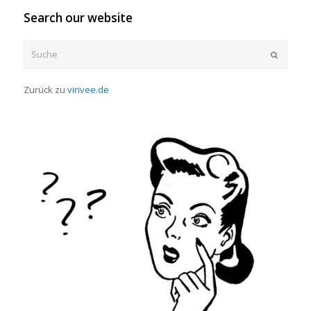
Search our website
Suche
OK
Zurück zu
virivee.de