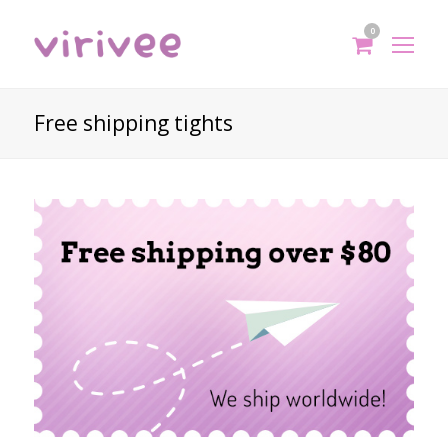
0
shoppi
Op
cart
Mo
Me
Free shipping tights