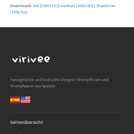
Downloads
:
full (500x312)
|
medium (300x187)
|
thumbnail
(150x150)
Handgefärbte und bedruckte Designer-Strumpfhosen und
Strumpfwaren aus Spanien.
Seitenübersicht