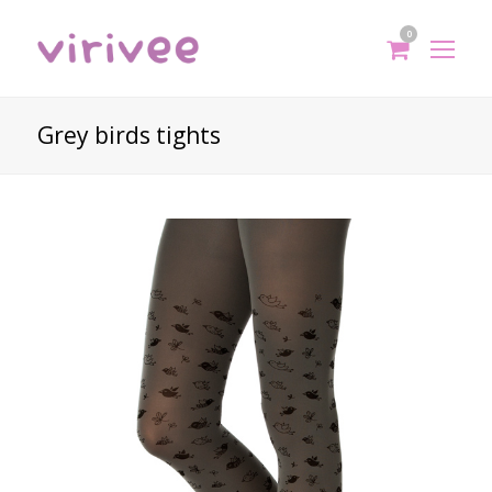
0
shoppi
Op
cart
Mo
Me
Grey birds tights