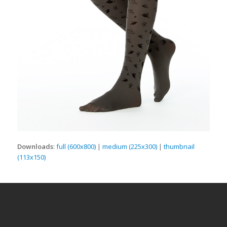
Downloads
:
full (600x800)
|
medium (225x300)
|
thumbnail
(113x150)