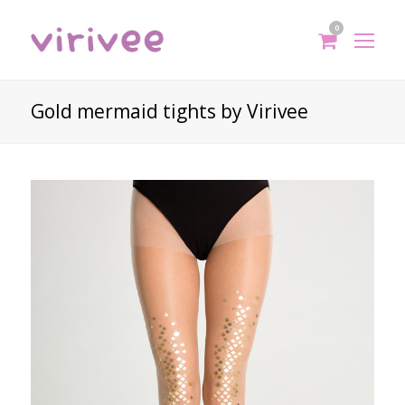
0
shoppi
Op
cart
Mo
Me
Gold mermaid tights by Virivee