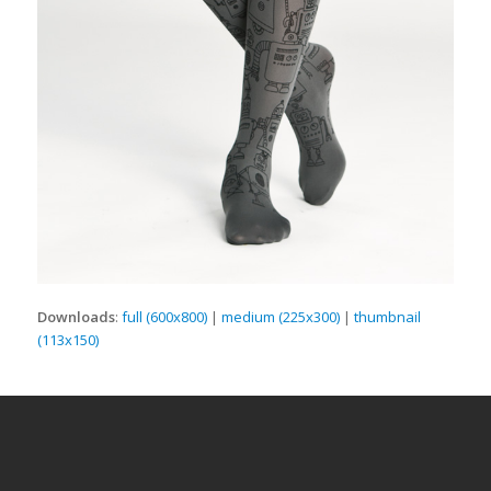
Downloads
:
full (600x800)
|
medium (225x300)
|
thumbnail
(113x150)