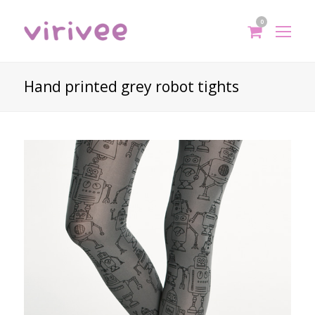
0
shoppi
Op
cart
Mo
Me
Hand printed grey robot tights