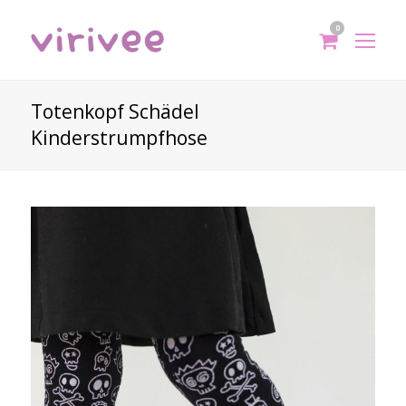
0
shoppi
Op
cart
Mo
Me
Totenkopf Schädel
Kinderstrumpfhose