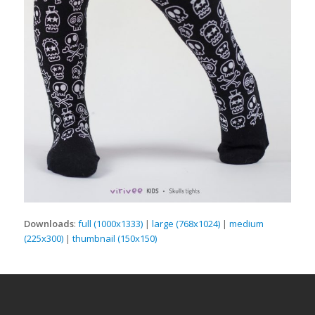
Downloads
:
full (1000x1333)
|
large (768x1024)
|
medium
(225x300)
|
thumbnail (150x150)