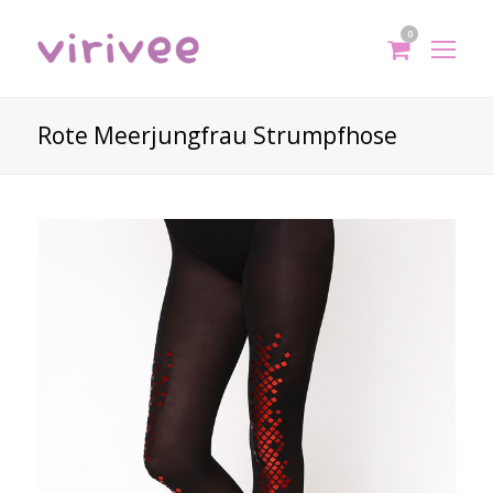
0
shoppi
Op
cart
Mo
Me
Rote Meerjungfrau Strumpfhose