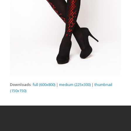
Downloads
:
full (600x800)
|
medium (225x300)
|
thumbnail
(150x150)