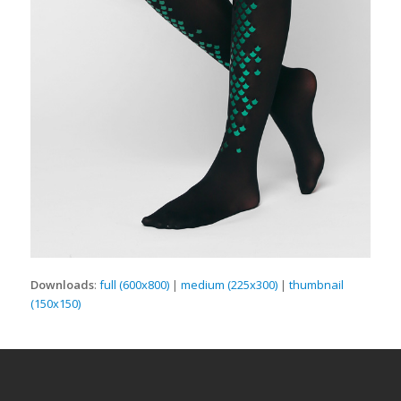
Downloads
:
full (600x800)
|
medium (225x300)
|
thumbnail
(150x150)