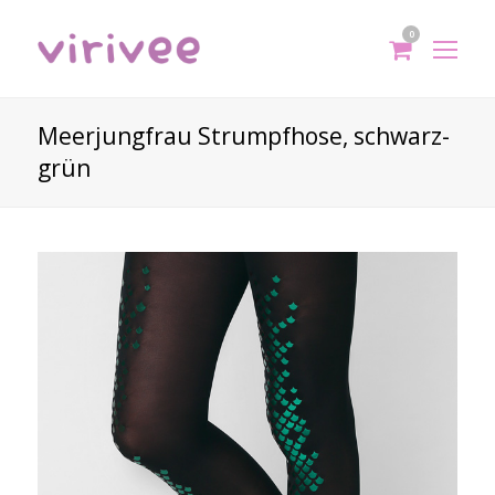
0
shoppi
Op
cart
Mo
Me
Meerjungfrau Strumpfhose, schwarz-
grün