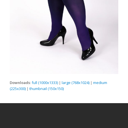
Downloads
:
full (1000x1333)
|
large (768x1024)
|
medium
(225x300)
|
thumbnail (150x150)