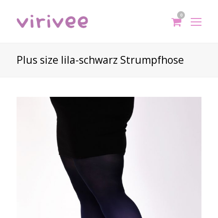
0
shoppi
Op
cart
Mo
Me
Plus size lila-schwarz Strumpfhose