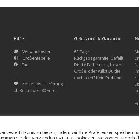
Hilfe
Geld-zurück-Garantie
N
Versandkosten
60-Tage-
Me
Größentabelle
Rückgabegarantie. Gefallt
un
Faq
Dir die Farbe nicht, falsche
Ne
Größe, oder willst Du die
in
doch nicht? Kein Problem!
re
Kostenlose Lieferung
üb
ab Bestellwert 80 Euro!
u
A
anteste Erlebnis zu bieten, indem wir Ihre Präferenzen speichern 
Allgemeine Geschäftsbedingungen (AGB)
Rückzahlun
, stimmen Sie der Verwendung ALLER Cookies zu. Sie können jedoch d