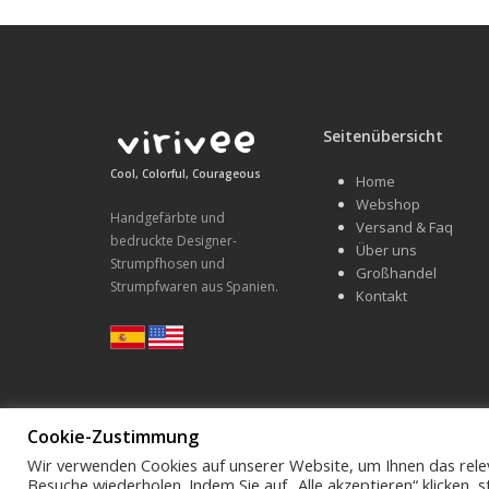
Seitenübersicht
Cool, Colorful, Courageous
Home
Webshop
Handgefärbte und
Versand & Faq
bedruckte Designer-
Über uns
Strumpfhosen und
Großhandel
Strumpfwaren aus Spanien.
Kontakt
Cookie-Zustimmung
Wir verwenden Cookies auf unserer Website, um Ihnen das relev
Schreibe uns hello@virivee.de
Besuche wiederholen. Indem Sie auf „Alle akzeptieren“ klicken