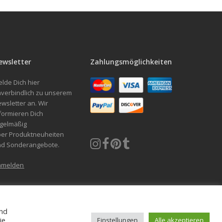
ewsletter
Zahlungsmöglichkeiten
lde Dich hier
verbindlich zu unserem
wsletter an. Wir
formieren Dich
gelmäßig
er Produktneuheiten
nd Sonderangebote.
nmelden
und
g und Umtausch (Wiederruf)
Datenschutzerklärung
Cookie-Richtlinie
ie
Einstellungen
Alle akzeptieren