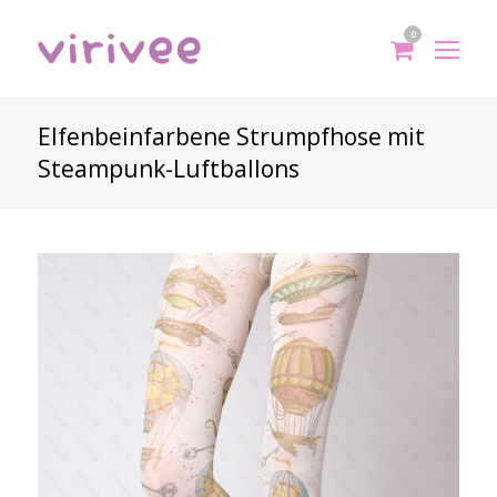
0
shoppi
Op
cart
Mo
Me
Elfenbeinfarbene Strumpfhose mit
Steampunk-Luftballons