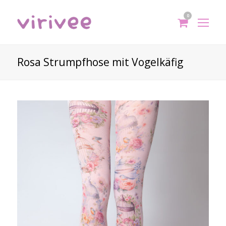
0
shoppi
Op
cart
Mo
Me
Rosa Strumpfhose mit Vogelkäfig