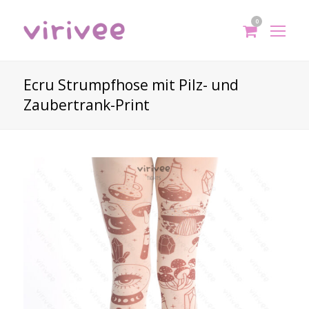
0
shoppi
Op
cart
Mo
Me
Ecru Strumpfhose mit Pilz- und
Zaubertrank-Print