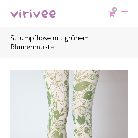
0
shoppi
Op
cart
Mo
Me
Strumpfhose mit grünem
Blumenmuster