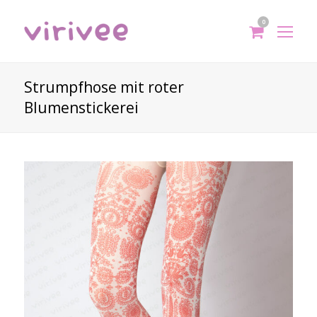
0
shoppi
Op
cart
Mo
Me
Strumpfhose mit roter
Blumenstickerei