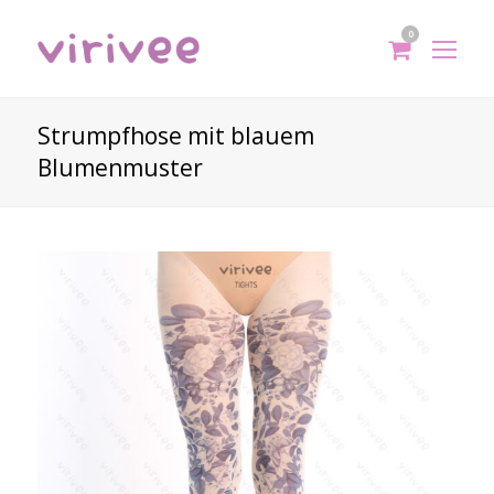
0
shoppi
Op
cart
Mo
Me
Strumpfhose mit blauem
Blumenmuster