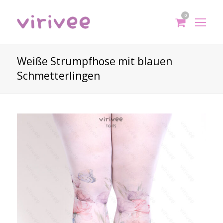
0
shoppi
Op
cart
Mo
Me
Weiße Strumpfhose mit blauen
Schmetterlingen