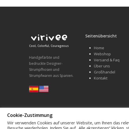
Seitenübersicht
Cool, Colorful, Courageous
Home
Webshop
Handgefärbte und
Versand & Faq
bedruckte Designer-
Über uns
Strumpfhosen und
Großhandel
Strumpfwaren aus Spanien.
Kontakt
Cookie-Zustimmung
Wir verwenden Cookies auf unserer Website, um Ihnen das relev
Schreibe uns hello@virivee.de
Besuche wiederholen. Indem Sie auf „Alle akzeptieren“ klicken