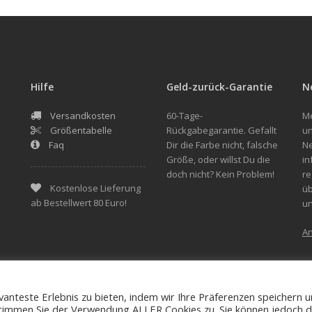
Hilfe
Geld-zurück-Garantie
N
Versandkosten
60-Tage-
Me
Größentabelle
Rückgabegarantie. Gefallt
un
Faq
Dir die Farbe nicht, falsche
Ne
Größe, oder willst Du die
in
doch nicht? Kein Problem!
re
Kostenlose Lieferung
üb
ab Bestellwert 80 Euro!
u
A
anteste Erlebnis zu bieten, indem wir Ihre Präferenzen speichern 
Allgemeine Geschäftsbedingungen (AGB)
Rückzahlun
, stimmen Sie der Verwendung ALLER Cookies zu. Sie können jedoch d