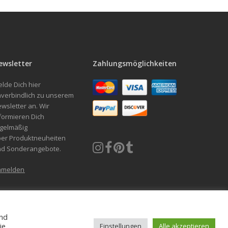
ewsletter
Zahlungsmöglichkeiten
lde Dich hier
verbindlich zu unserem
wsletter an. Wir
formieren Dich
gelmäßig
er Produktneuheiten
nd Sonderangebote.
nmelden
und
g und Umtausch (Wiederruf)
Datenschutzerklärung
Cookie-Richtlinie
ie
Einstellungen
Alle akzeptieren