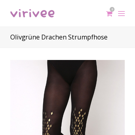
0
shoppi
Op
cart
Mo
Me
Olivgrüne Drachen Strumpfhose