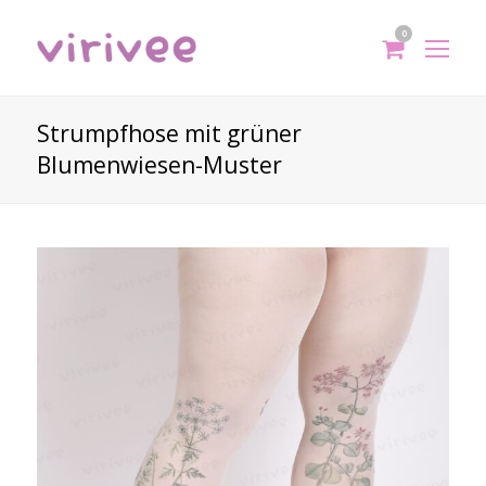
0
shoppi
Op
cart
Mo
Me
Strumpfhose mit grüner
Blumenwiesen-Muster