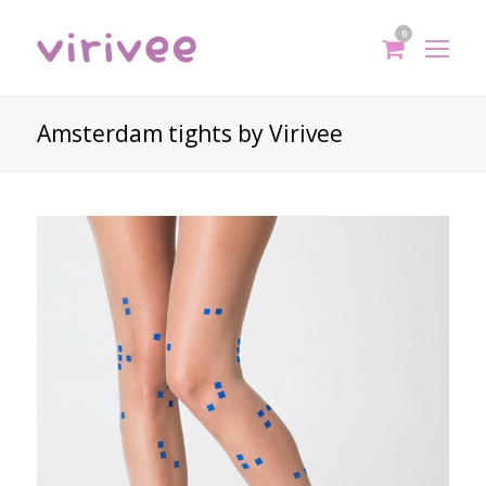
0
shoppi
Op
cart
Mo
Me
Amsterdam tights by Virivee