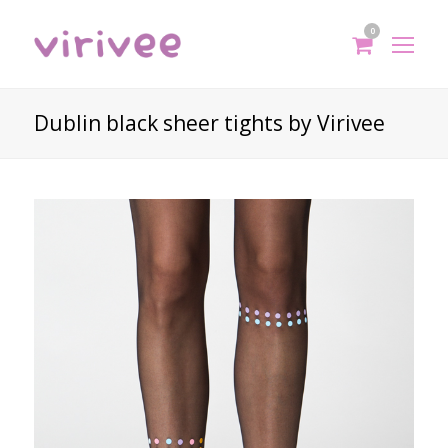
0
shoppi
Op
cart
Mo
Me
Dublin black sheer tights by Virivee