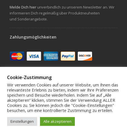
Melde Dich hier
unverbindlich zu unserem Newsletter an. Wir
informieren Dich regelmäßig über Produktneuheiten
und Sonderangebote.
Zahlungsmöglichkeiten
Cookie-Zustimmung
Wir verwenden Cookies auf unserer Website, um Ihnen das
relevanteste Erlebnis zu bieten, indem wir Ihre Präferenzen
speichern und Besuche wiederholen. Indem Sie auf „Alle
Schreibe uns hello@virivee.de
akzeptieren“ klicken, stimmen Sie der Verwendung ALLER
Cookies zu. Sie können jedoch die "Cookie-Einstellungen"
besuchen, um eine kontrollierte Zustimmung zu erteilen.
Allgemeine Geschäftsbedingungen (AGB)
Rückzahlung und
Umtausch (Wiederruf)
Datenschutzerklärung
Cookie-Richtlinie
Einstellungen
Alle akzeptieren