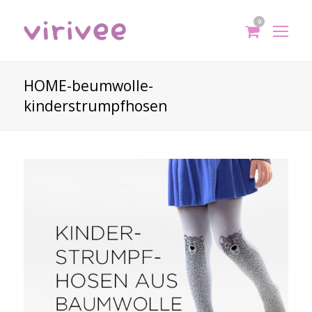
0
shoppi
Op
cart
Mo
Me
HOME-beumwolle-
kinderstrumpfhosen