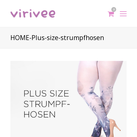
0
shoppi
Op
cart
Mo
Me
HOME-Plus-size-strumpfhosen