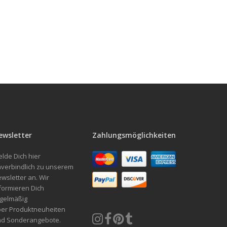
ewsletter
Zahlungsmöglichkeiten
lde Dich hier
verbindlich zu unserem
wsletter an. Wir
formieren Dich
gelmäßig
er Produktneuheiten
nd Sonderangebote.