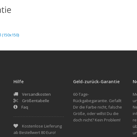
 (150x150)
Hilfe
Geld-zurück-Garantie
N
Versandkosten
60-Tage-
Me
Größentabelle
Rückgabegarantie. Gefallt
un
Faq
Dir die Farbe nicht, falsche
Ne
Größe, oder willst Du die
in
doch nicht? Kein Problem!
re
Kostenlose Lieferung
üb
ab Bestellwert 80 Euro!
u