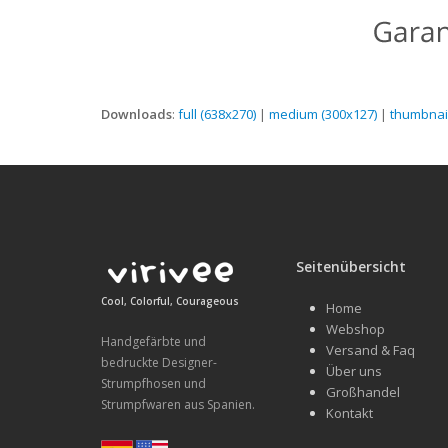
Downloads
:
full (638x270)
|
medium (300x127)
|
thumbnail
Seitenübersicht
Cool, Colorful, Courageous
Home
Webshop
Handgefärbte und
Versand & Faq
bedruckte Designer-
Über uns
Strumpfhosen und
Großhandel
Strumpfwaren aus Spanien.
Kontakt