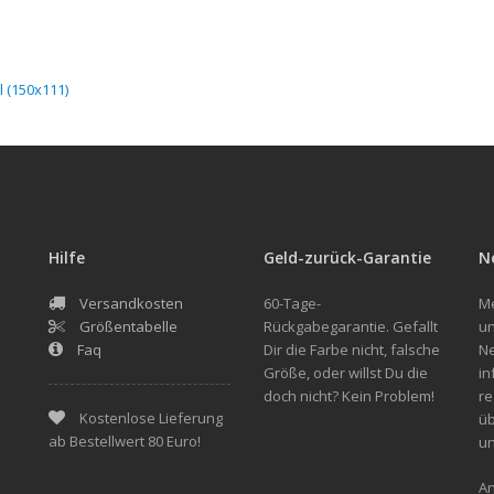
 (150x111)
Hilfe
Geld-zurück-Garantie
N
Versandkosten
60-Tage-
Me
Größentabelle
Rückgabegarantie. Gefallt
un
Faq
Dir die Farbe nicht, falsche
Ne
Größe, oder willst Du die
in
doch nicht? Kein Problem!
re
Kostenlose Lieferung
üb
ab Bestellwert 80 Euro!
u
A