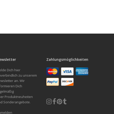
ewsletter
Zahlungsmöglichkeiten
lde Dich hier
verbindlich zu unserem
wsletter an. Wir
formieren Dich
gelmäßig
er Produktneuheiten
nd Sonderangebote.
nmelden