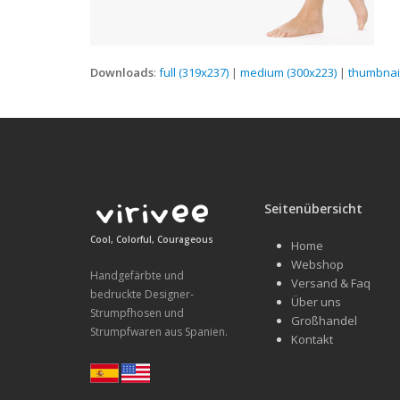
Downloads
:
full (319x237)
|
medium (300x223)
|
thumbnail
Seitenübersicht
Cool, Colorful, Courageous
Home
Webshop
Handgefärbte und
Versand & Faq
bedruckte Designer-
Über uns
Strumpfhosen und
Großhandel
Strumpfwaren aus Spanien.
Kontakt