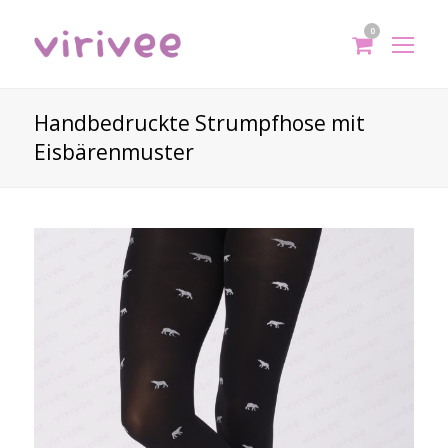
0
shoppi
Op
cart
Mo
Me
Handbedruckte Strumpfhose mit
Eisbärenmuster