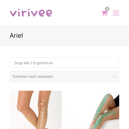
0
shoppi
Op
cart
Mo
Me
Ariel
Zeigt alle 2 Ergebnisse