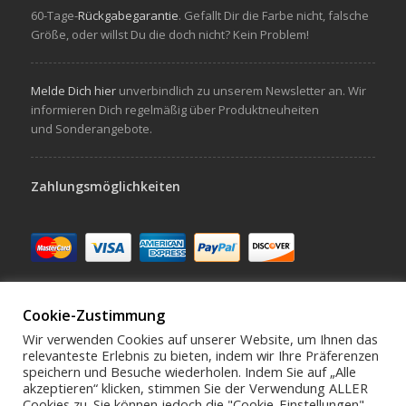
60-Tage-
Rückgabegarantie
. Gefallt Dir die Farbe nicht, falsche
Größe, oder willst Du die doch nicht? Kein Problem!
Melde Dich hier
unverbindlich zu unserem Newsletter an. Wir
informieren Dich regelmäßig über Produktneuheiten
und Sonderangebote.
Zahlungsmöglichkeiten
Cookie-Zustimmung
Wir verwenden Cookies auf unserer Website, um Ihnen das
relevanteste Erlebnis zu bieten, indem wir Ihre Präferenzen
speichern und Besuche wiederholen. Indem Sie auf „Alle
Schreibe uns hello@virivee.de
akzeptieren“ klicken, stimmen Sie der Verwendung ALLER
Cookies zu. Sie können jedoch die "Cookie-Einstellungen"