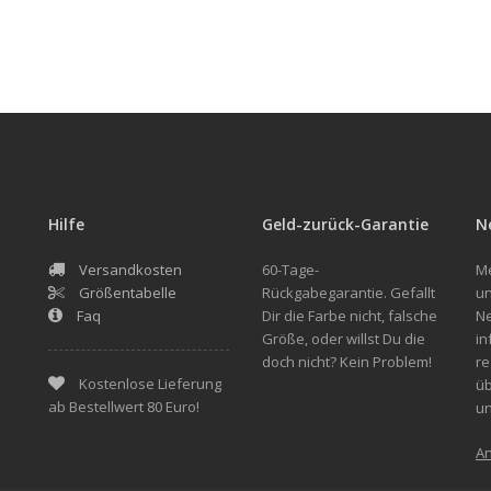
Hilfe
Geld-zurück-Garantie
N
Versandkosten
60-Tage-
Me
Größentabelle
Rückgabegarantie. Gefallt
un
Faq
Dir die Farbe nicht, falsche
Ne
Größe, oder willst Du die
in
doch nicht? Kein Problem!
re
Kostenlose Lieferung
üb
ab Bestellwert 80 Euro!
u
A