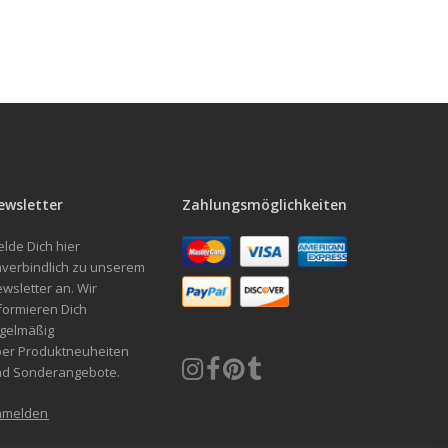
ewsletter
Zahlungsmöglichkeiten
lde Dich hier
verbindlich zu unserem
wsletter an. Wir
formieren Dich
gelmäßig
er Produktneuheiten
nd Sonderangebote.
nmelden