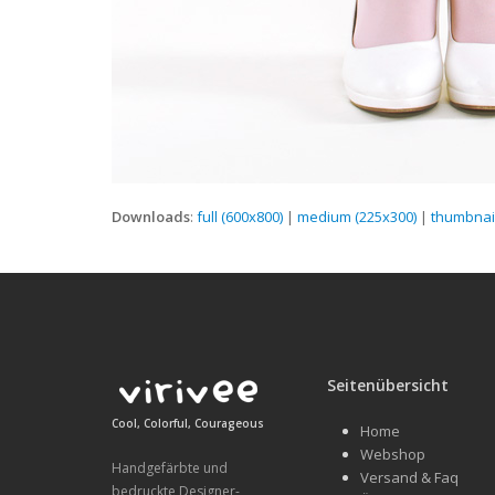
Downloads
:
full (600x800)
|
medium (225x300)
|
thumbnail
Seitenübersicht
Cool, Colorful, Courageous
Home
Webshop
Handgefärbte und
Versand & Faq
bedruckte Designer-