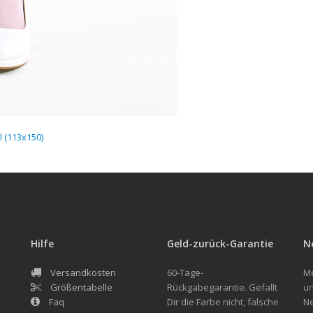
 (113x150)
Hilfe
Geld-zurück-Garantie
N
Versandkosten
60-Tage-
Me
Größentabelle
Rückgabegarantie. Gefallt
un
Faq
Dir die Farbe nicht, falsche
Ne