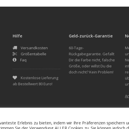
Hilfe
Geld-zurück-Garantie
N
Versandkosten
60-Tage-
Me
Größentabelle
Rückgabegarantie. Gefallt
un
Faq
Dir die Farbe nicht, falsche
Ne
Größe, oder willst Du die
in
doch nicht? Kein Problem!
re
Kostenlose Lieferung
üb
ab Bestellwert 80 Euro!
u
A
anteste Erlebnis zu bieten, indem wir Ihre Präferenzen speichern 
Allgemeine Geschäftsbedingungen (AGB)
Rückzahlun
, stimmen Sie der Verwendung ALLER Cookies zu. Sie können jedoch d