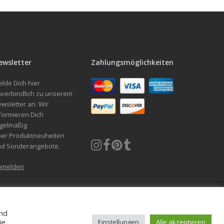
ewsletter
Zahlungsmöglichkeiten
lde Dich hier
verbindlich zu unserem
wsletter an. Wir
formieren Dich
gelmäßig
er Produktneuheiten
nd Sonderangebote.
nmelden
und
g und Umtausch (Wiederruf)
Datenschutzerklärung
Cookie-Richtlinie
ie
Einstellungen
Alle akzeptieren