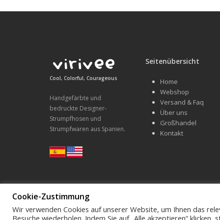
Seitenübersicht
Cool, Colorful, Courageous
Home
Webshop
Handgefärbte und
Versand & Faq
bedruckte Designer-
Über uns
Strumpfhosen und
Großhandel
Strumpfwaren aus Spanien.
Kontakt
Cookie-Zustimmung
Wir verwenden Cookies auf unserer Website, um Ihnen das relev
Schreibe uns hello@virivee.de
Besuche wiederholen. Indem Sie auf „Alle akzeptieren“ klicken