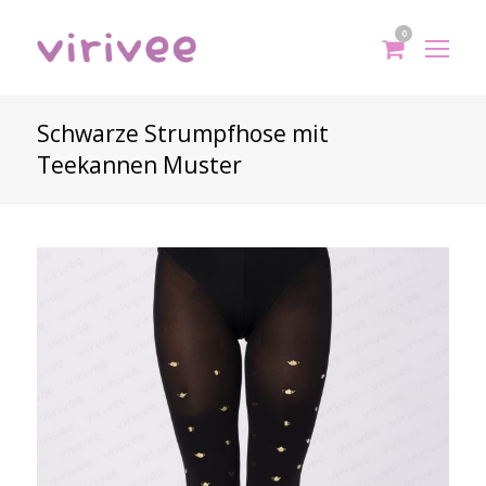
0
shoppi
Op
cart
Mo
Me
Schwarze Strumpfhose mit
Teekannen Muster