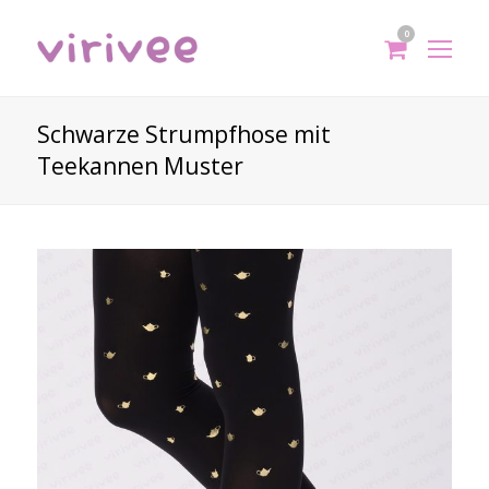
0
shoppi
Op
cart
Mo
Me
Schwarze Strumpfhose mit
Teekannen Muster