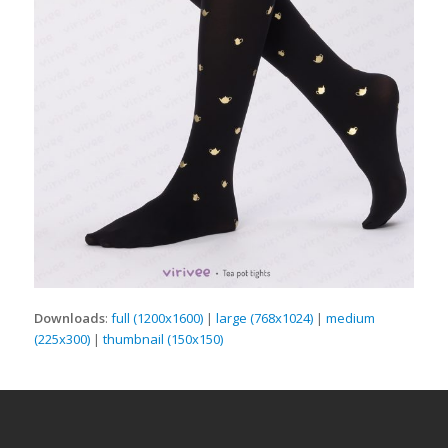
Downloads
:
full (1200x1600)
|
large (768x1024)
|
medium
(225x300)
|
thumbnail (150x150)