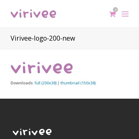
0
shoppi
Op
cart
Mo
Me
Virivee-logo-200-new
Downloads
:
full (200x38)
|
thumbnail (150x38)