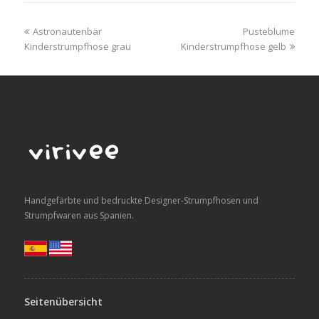
previous
next
Astronautenbär
Pusteblume
post:
post:
Kinderstrumpfhose grau
Kinderstrumpfhose gelb
Handgefärbte und bedruckte Designer-Strumpfhosen und
Strumpfwaren aus Spanien.
Seitenübersicht