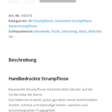
&
Fische
Kinderstrumpfhose
Art.-Nr.:
KID014
in
Kategorien:
Alle Strumpfhosen
,
Gemusterte Strumpfhosen
,
pink
Kinderstrumpfhosen
Menge
Schlüsselworte:
Baumwolle
,
Fische
,
Geburtstag
,
Katze
,
Mädchen
,
Tier
Beschreibung
Handbedruckte Strumpfhose
Baumwolle Strumpfhose mit bedruckten Muster auf der
Vorderseite der Beine.
Das Material ist weich, passt gut dank seiner komfortablen
Stretch. Schöne und lebendige Farben, weichen und
anschmiegsamen Tragegefühl.