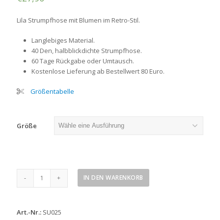
Lila Strumpfhose mit Blumen im Retro-Stil.
Langlebiges Material.
40 Den, halbblickdichte Strumpfhose.
60 Tage Rückgabe oder Umtausch.
Kostenlose Lieferung ab Bestellwert 80 Euro.
Größentabelle
Größe
Lila
IN DEN WARENKORB
Strumpfhose
mit
Blumen
Art.-Nr.:
SU025
Menge