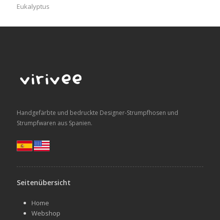
post:
Eukalyptus
Handgefärbte und bedruckte Designer-Strumpfhosen und
Strumpfwaren aus Spanien.
Seitenübersicht
Home
Webshop