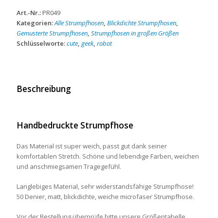
Menge
Art.-Nr.:
PR049
Kategorien:
Alle Strumpfhosen
,
Blickdichte Strumpfhosen
,
Gemusterte Strumpfhosen
,
Strumpfhosen in großen Größen
Schlüsselworte:
cute
,
geek
,
robot
Beschreibung
Handbedruckte Strumpfhose
Das Material ist super weich, passt gut dank seiner
komfortablen Stretch. Schöne und lebendige Farben, weichen
und anschmiegsamen Tragegefühl.
Langlebiges Material, sehr widerstandsfähige Strumpfhose!
50 Denier, matt, blickdichte, weiche microfaser Strumpfhose.
Vor der Bestellung überprüfe bitte unsere Größentabelle