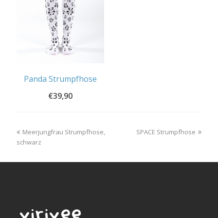
Panda Strumpfhose
€
39,90
previous
next
Meerjungfrau Strumpfhose,
SPACE Strumpfhose
post:
post:
schwarz