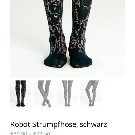
Robot Strumpfhose, schwarz
€
39,90
–
€
44,50