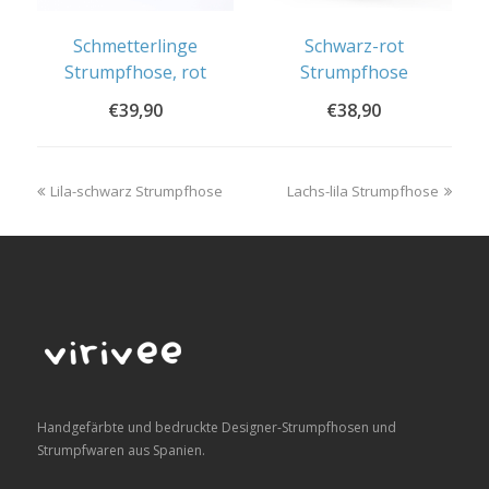
Schmetterlinge
Schwarz-rot
Strumpfhose, rot
Strumpfhose
€
39,90
€
38,90
previous
next
Lila-schwarz Strumpfhose
Lachs-lila Strumpfhose
post:
post:
Handgefärbte und bedruckte Designer-Strumpfhosen und
Strumpfwaren aus Spanien.