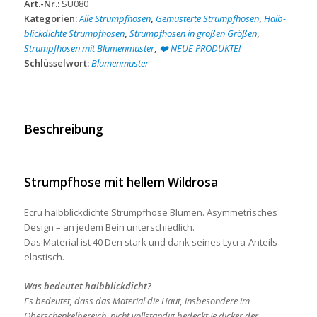
Art.-Nr.:
SU080
Menge
Kategorien:
Alle Strumpfhosen
,
Gemusterte Strumpfhosen
,
Halb-
blickdichte Strumpfhosen
,
Strumpfhosen in großen Größen
,
Strumpfhosen mit Blumenmuster
,
❤️ NEUE PRODUKTE!
Schlüsselwort:
Blumenmuster
Beschreibung
Strumpfhose mit hellem Wildrosa
Ecru halbblickdichte Strumpfhose
Blumen
. Asymmetrisches
Design – an jedem Bein unterschiedlich.
Das Material ist 40 Den stark und dank seines Lycra-Anteils
elastisch.
Was bedeutet halbblickdicht?
Es bedeutet, dass das Material die Haut, insbesondere im
Oberschenkelbereich, nicht vollständig bedeckt.Je dicker der