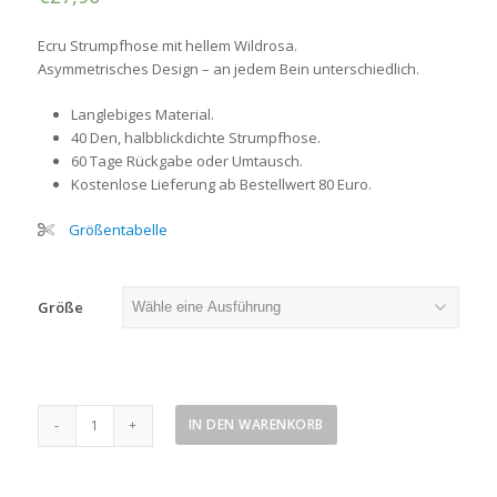
Ecru Strumpfhose mit hellem Wildrosa.
Asymmetrisches Design – an jedem Bein unterschiedlich.
Langlebiges Material.
40 Den, halbblickdichte Strumpfhose.
60 Tage Rückgabe oder Umtausch.
Kostenlose Lieferung ab Bestellwert 80 Euro.
Größentabelle
Größe
Strumpfhose
IN DEN WARENKORB
mit
hellem
Wildrosa