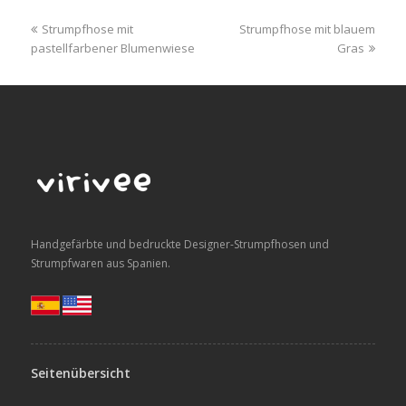
previous
next
Strumpfhose mit
Strumpfhose mit blauem
post:
post:
pastellfarbener Blumenwiese
Gras
Handgefärbte und bedruckte Designer-Strumpfhosen und
Strumpfwaren aus Spanien.
Seitenübersicht