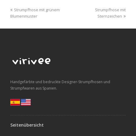
previous
next
Strumpfhose mit grünem
Strumpfhose mit
post:
post:
Blumenmuster
Sternzeichen
Handgefärbte und bedruckte Designer-Strumpfhosen und
Strumpfwaren aus Spanien.
Seitenübersicht