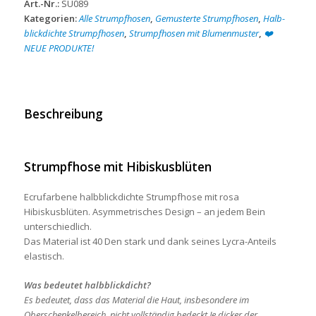
Art.-Nr.:
SU089
Kategorien:
Alle Strumpfhosen
,
Gemusterte Strumpfhosen
,
Halb-
blickdichte Strumpfhosen
,
Strumpfhosen mit Blumenmuster
,
❤️
NEUE PRODUKTE!
Beschreibung
Strumpfhose mit Hibiskusblüten
Ecrufarbene halbblickdichte Strumpfhose mit rosa
Hibiskusblüten. Asymmetrisches Design – an jedem Bein
unterschiedlich.
Das Material ist 40 Den stark und dank seines Lycra-Anteils
elastisch.
Was bedeutet halbblickdicht?
Es bedeutet, dass das Material die Haut, insbesondere im
Oberschenkelbereich, nicht vollständig bedeckt.Je dicker der