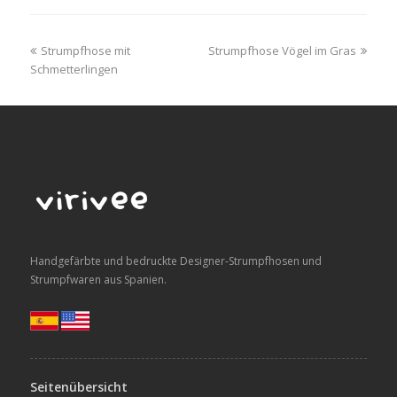
previous
next
Strumpfhose mit
Strumpfhose Vögel im Gras
post:
post:
Schmetterlingen
Handgefärbte und bedruckte Designer-Strumpfhosen und
Strumpfwaren aus Spanien.
Seitenübersicht