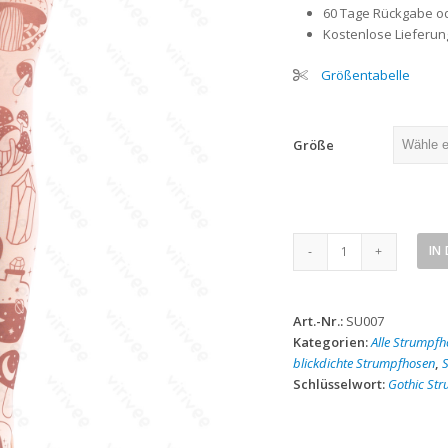
60 Tage Rückgabe o
Kostenlose Lieferung
Größentabelle
Größe
Strumpfhose
IN
mit
Pilz-
und
Art.-Nr.:
SU007
Zaubertrank-
Kategorien:
Alle Strumpfh
Print
blickdichte Strumpfhosen
,
S
Menge
Schlüsselwort:
Gothic St