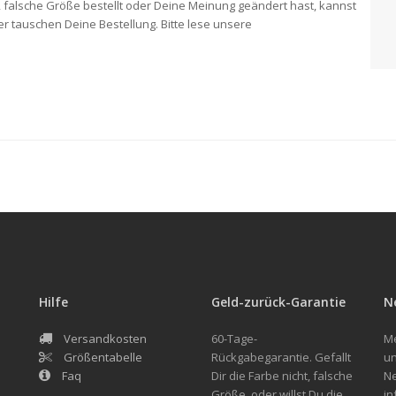
t, falsche Größe bestellt oder Deine Meinung geändert hast, kannst
r tauschen Deine Bestellung. Bitte lese unsere
Hilfe
Geld-zurück-Garantie
N
Versandkosten
60-Tage-
Me
Größentabelle
Rückgabegarantie. Gefallt
un
Faq
Dir die Farbe nicht, falsche
Ne
Größe, oder willst Du die
in