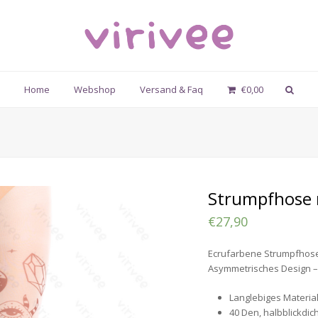
Home
Webshop
Versand & Faq
€
0,00
Strumpfhose m
€
27,90
Ecrufarbene Strumpfhose 
Asymmetrisches Design – 
Langlebiges Material
40 Den, halbblickdic