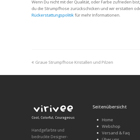
Wenn Du nicht mit der Qualität, oder Farbe zufrieden bis
du die Strumpfhose zurückschicken und wir erstatten ode
Rückerstattungspolitik
für mehr Informationen.
previous
Graue Strumpfhose Kristallen und Pilzen
post:
Seitenübersicht
Cool, Colorful, Courageous
Home
Webshop
Handgefärbte und
Versand & Faq
bedruckte Designer-
Über uns