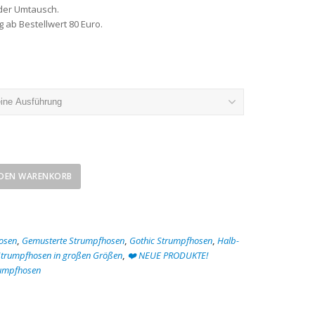
der Umtausch.
 ab Bestellwert 80 Euro.
 DEN WARENKORB
osen
,
Gemusterte Strumpfhosen
,
Gothic Strumpfhosen
,
Halb-
trumpfhosen in großen Größen
,
❤️ NEUE PRODUKTE!
rumpfhosen