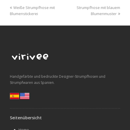
previous
next
Weiße Strumpfhose mit
Strumpfhose mit blauem
post:
post:
Blumenstickerei
Blumenmuster
Handgefärbte und bedruckte Designer-Strumpfhosen und
Strumpfwaren aus Spanien.
Seitenübersicht
Home