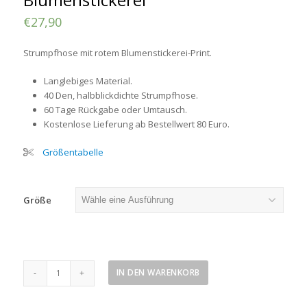
€
27,90
Strumpfhose mit rotem Blumenstickerei-Print.
Langlebiges Material.
40 Den, halbblickdichte Strumpfhose.
60 Tage Rückgabe oder Umtausch.
Kostenlose Lieferung ab Bestellwert 80 Euro.
Größentabelle
Größe
Strumpfhose
IN DEN WARENKORB
mit
roter