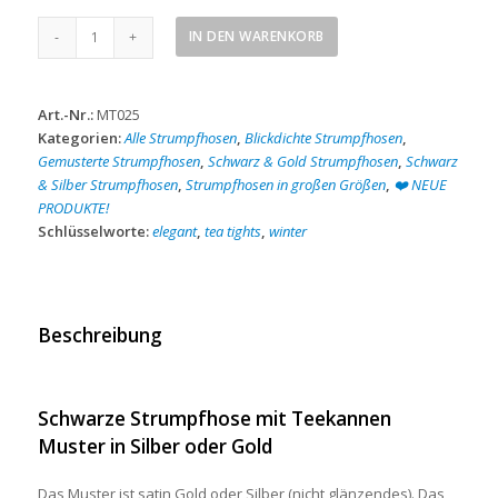
Strumpfhose
IN DEN WARENKORB
mit
Teekannen
Muster
Art.-Nr.:
MT025
Menge
Kategorien:
Alle Strumpfhosen
,
Blickdichte Strumpfhosen
,
Gemusterte Strumpfhosen
,
Schwarz & Gold Strumpfhosen
,
Schwarz
& Silber Strumpfhosen
,
Strumpfhosen in großen Größen
,
❤️ NEUE
PRODUKTE!
Schlüsselworte:
elegant
,
tea tights
,
winter
Beschreibung
Schwarze Strumpfhose mit Teekannen
Muster in Silber oder Gold
Das Muster ist satin Gold oder Silber (nicht glänzendes). Das