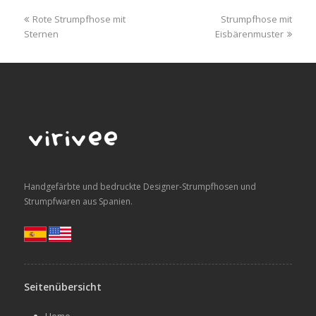
previous
next
Rote Strumpfhose mit
Strumpfhose mit
post:
post:
Sternen
Eisbärenmuster
Handgefärbte und bedruckte Designer-Strumpfhosen und
Strumpfwaren aus Spanien.
Seitenübersicht
Home