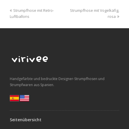
previous
next
Strumpfhose mit Retro-
Strumpfhose mit Vogelkäfig,
post:
post:
Luftballons
rosa
Handgefärbte und bedruckte Designer-Strumpfhosen und
Strumpfwaren aus Spanien.
Seitenübersicht