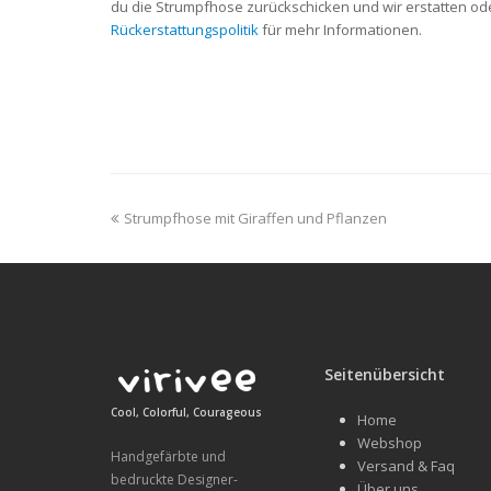
du die Strumpfhose zurückschicken und wir erstatten ode
Rückerstattungspolitik
für mehr Informationen.
previous
Strumpfhose mit Giraffen und Pflanzen
post:
Seitenübersicht
Cool, Colorful, Courageous
Home
Webshop
Handgefärbte und
Versand & Faq
bedruckte Designer-
Über uns