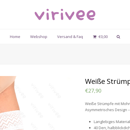
Home
Webshop
Versand & Faq
€
0,00
Weiße Strüm
€
27,90
Weiße Strümpfe mit Moh
Asymmetrisches Design – 
Langlebiges Material
40 Den, halbblickdic