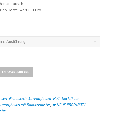
der Umtausch.
 ab Bestellwert 80 Euro.
 DEN WARENKORB
osen
,
Gemusterte Strumpfhosen
,
Halb-blickdichte
trumpfhosen mit Blumenmuster
,
❤️ NEUE PRODUKTE!
ster