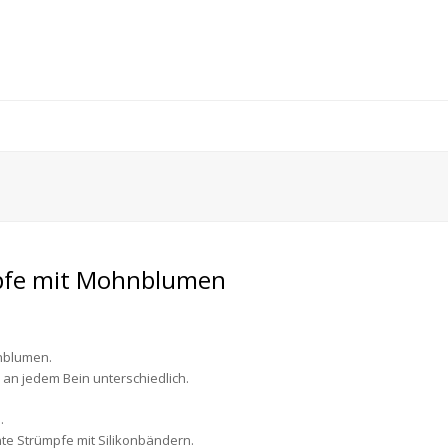
pfe mit Mohnblumen
nblumen.
an jedem Bein unterschiedlich.
.
hte Strümpfe mit
Silikonbändern
.