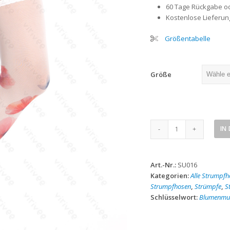
60 Tage Rückgabe o
Kostenlose Lieferung
Größentabelle
Größe
Weiße
IN
Strümpfe
mit
Mohnblumen
Art.-Nr.:
SU016
Menge
Kategorien:
Alle Strumpfh
Strumpfhosen
,
Strümpfe
,
S
Schlüsselwort:
Blumenmu