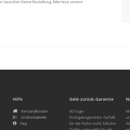
r tauschen Deine Bestellung. Bitte lese unsere
Hilfe
Geld-zurück-Garantie
N
Versandkosten
60-Tage-
Me
Größentabelle
Rückgabegarantie. Gefallt
un
Faq
Dir die Farbe nicht, falsche
Ne
Größe, oder willst Du die
in